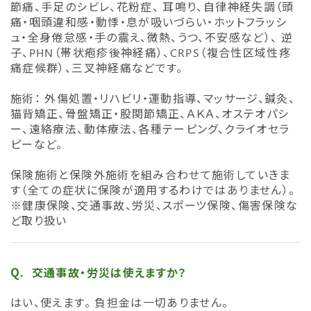
節痛、手足のシビレ、花粉症、 耳鳴り、自律神経失調（頭
痛・咽頭違和感・動悸・息が吸いづらい・ホットフラッシ
ュ・全身倦怠感・手の震え、微熱、うつ、不安感など）、 逆
子、PHN（帯状疱疹後神経痛）、CRPS（複合性区域性疼
痛症候群）、三叉神経痛などです。
施術： 外傷処置・リハビリ・運動指導、マッサージ、鍼灸、
猫背矯正、骨盤矯正・股関節矯正、ＡＫＡ、オステオパシ
ー、遠絡療法、動体療法、各種テーピング、クライオセラ
ピーなど。
保険施術と保険外施術を組み合わせて施術していきま
す（全ての症状に保険が適用するわけではありません）。
※健康保険、交通事故、労災、スポーツ保険、傷害保険な
ど取り扱い
交通事故・労災は使えますか？
はい、使えます。 負担金は一切ありません。