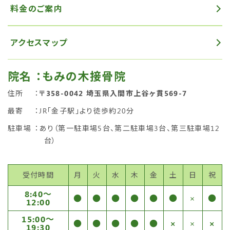
料金のご案内
アクセスマップ
院名
：もみの木接骨院
住所
：
〒358-0042 埼玉県入間市上谷ヶ貫569-7
最寄
：JR「金子駅」より徒歩約20分
駐車場
：あり（第一駐車場5台、第二駐車場3台、第三駐車場12
台）
受付時間
月
火
水
木
金
土
日
祝
8:40〜
●
●
●
●
●
●
×
●
12:00
15:00〜
●
●
●
●
●
×
×
×
19:30